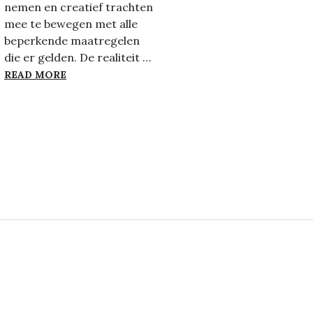
nemen en creatief trachten
mee te bewegen met alle
beperkende maatregelen
die er gelden. De realiteit …
DAAROM VOND IK HAAR EERSTE VRAAG ZO MO
READ MORE
J (NIET)? DE HEROPENING VAN DE SCHOLEN