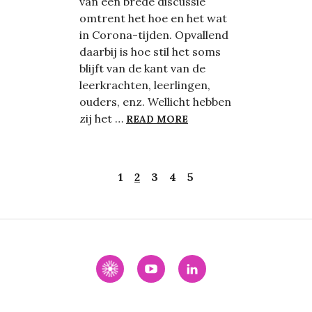
van een brede discussie
omtrent het hoe en het wat
in Corona-tijden. Opvallend
EN KANTTEKENING BIJ EMPATHIE
daarbij is hoe stil het soms
blijft van de kant van de
leerkrachten, leerlingen,
ouders, enz. Wellicht hebben
MOEDER, HOE LEREN WI
zij het …
READ MORE
1
2
3
4
5
Interactie
YouTube
LinkedIn
Academie