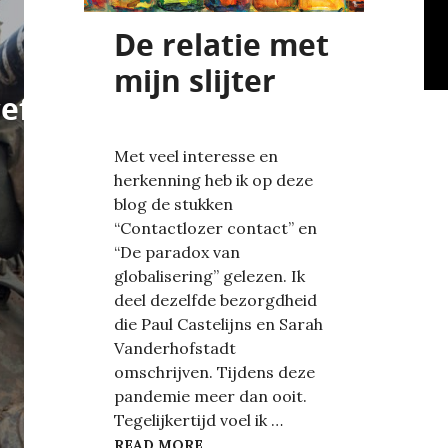
De relatie met
mijn slijter
eful,
Met veel interesse en
herkenning heb ik op deze
blog de stukken
“Contactlozer contact” en
“De paradox van
globalisering” gelezen. Ik
deel dezelfde bezorgdheid
die Paul Castelijns en Sarah
Vanderhofstadt
omschrijven. Tijdens deze
pandemie meer dan ooit.
Tegelijkertijd voel ik …
EFUL, HISTORY IS VIOLENT
DE RELATIE MET MIJN SLIJTER
READ MORE