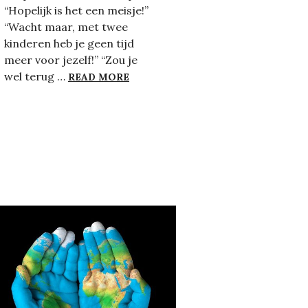
“Hopelijk is het een meisje!”
“Wacht maar, met twee
kinderen heb je geen tijd
 DE KASSA VOOR DE EENZAMEN
meer voor jezelf!” “Zou je
ZWANGER ZIJN (WE DAT ALLEEN?)
wel terug …
READ MORE