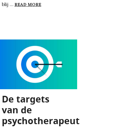
DE PARADOX VAN GLOBALISERING
blij …
READ MORE
De targets
van de
psychotherapeut