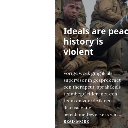
Ideals are peac
history is
violent
Vorige week ging ik als
supervisor in gesprek met
een therapeut, sprak ik als
teambegeleider met een
team en voerde ik een
discussie met
beleidsmedewerkers van …
IDEALS ARE PEAC
READ MORE