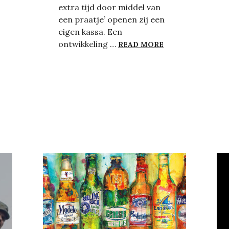
extra tijd door middel van
een praatje’ openen zij een
eigen kassa. Een
DE KLETSKASSA,
ontwikkeling …
READ MORE
S SPREKEN HET NIEUWE NORMAAL IS – EEN ZEDENSCHETS