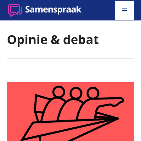
Skip
PRI
to
MEN
content
SAMENSPRAAK
Opinie & debat