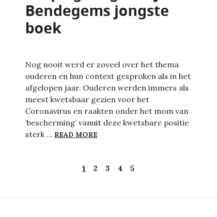
Bendegems jongste
boek
Nog nooit werd er zoveel over het thema
ouderen en hun context gesproken als in het
afgelopen jaar. Ouderen werden immers als
meest kwetsbaar gezien voor het
Coronavirus en raakten onder het mom van
‘bescherming’ vanuit deze kwetsbare positie
WIJS, GRIJS EN PUBER. BESPIE
sterk …
READ MORE
1
2
3
4
5