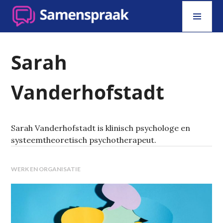
Skip
PRI
to
MEN
content
SAMENSPRAAK
Sarah
Vanderhofstadt
Sarah Vanderhofstadt is klinisch psychologe en
systeemtheoretisch psychotherapeut.
WERK EN ORGANISATIE