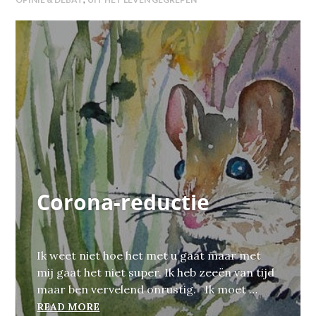
Corona-reductie
Ik weet niet hoe het met u gaat maar met
mij gaat het niet super. Ik heb zeeën van tijd
maar ben vervelend onrustig. Ik moet …
CORONA-REDUCTIE
READ MORE