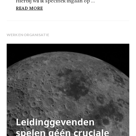
Hierbij wil ik specifiek ingaan op …
OUDERBEGELEIDING IS MISPLAATST
READ MORE
WERK EN ORGANISATIE
Leidinggevenden
spelen géén cruciale