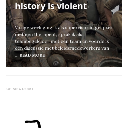
history is violent
Vorige week ging ik als supervisor in gesprek
met een therapeut, sprak ik als
teambegeleider met een team en voerde ik
een discussie met beleidsmedewerkers van
IDEALS ARE PEACEFUL, HISTORY IS V
…
READ MORE
OPINIE & DEBAT