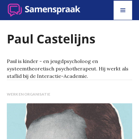
Skip
PRI
to
MEN
content
SAMENSPRAAK
Paul Castelijns
Paul is kinder - en jeugdpsycholoog en
systeemtheoretisch psychotherapeut. Hij werkt als
staflid bij de Interactie-Academie.
WERK EN ORGANISATIE