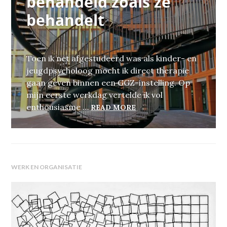
behandeld zoals ze
behandelt
Toen ik net afgestudeerd was als kinder- en
jeugdpsycholoog mocht ik direct therapie
gaan geven binnen een GGZ-instelling. Op
mijn eerste werkdag vertelde ik vol
DE GGZ WORDT BEHAND
enthousiasme …
READ MORE
WERK EN ORGANISATIE