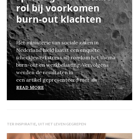
rol bij voorkomen
burn-out klachten
Het ministerie van sociale zaken in
Nederland hield laatst een enquête
(checkjewerkstress.nl) rondom het thema
burn-out en werkbelasting. Vervolgens
werden de resultaten in
een artikel gepresenteerd met als …
LEIDINGGEVENDEN SPELEN GÉÉN CRUCI
READ MORE
,
TER INSPIRATIE
UIT HET LEVEN GEGREPEN