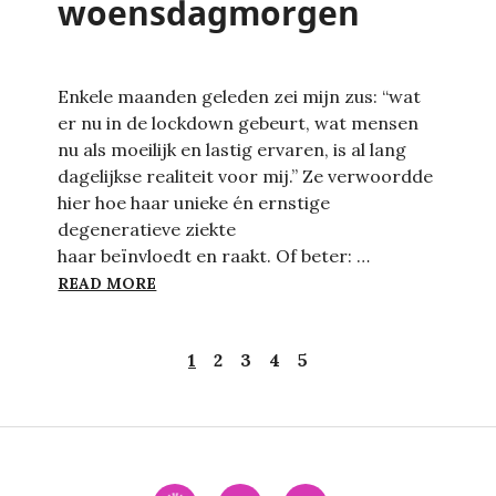
woensdagmorgen
Enkele maanden geleden zei mijn zus: “wat
er nu in de lockdown gebeurt, wat mensen
nu als moeilijk en lastig ervaren, is al lang
dagelijkse realiteit voor mij.” Ze verwoordde
hier hoe haar unieke én ernstige
degeneratieve ziekte
haar beïnvloedt en raakt. Of beter: …
EEN ZONNIGE WOENSDAGMORGEN
READ MORE
1
2
3
4
5
Interactie
YouTube
LinkedIn