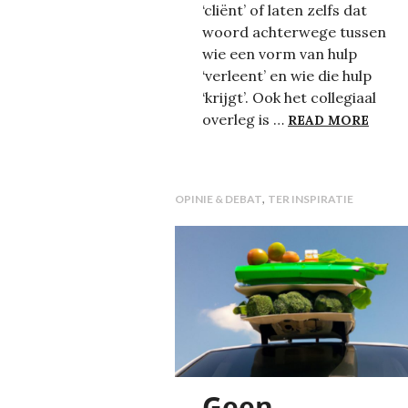
‘cliënt’ of laten zelfs dat
woord achterwege tussen
wie een vorm van hulp
‘verleent’ en wie die hulp
‘krijgt’. Ook het collegiaal
HOE 
overleg is …
READ MORE
,
OPINIE & DEBAT
TER INSPIRATIE
Geen