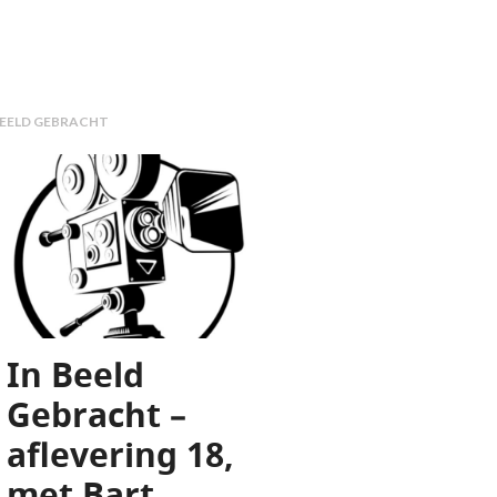
ING 20, MET PAUL HEYNDRICKX
BEELD GEBRACHT
In Beeld
Gebracht –
aflevering 18,
met Bart