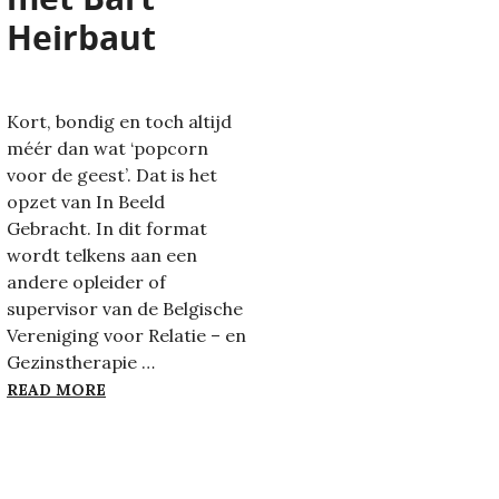
Heirbaut
Kort, bondig en toch altijd
méér dan wat ‘popcorn
voor de geest’. Dat is het
opzet van In Beeld
Gebracht. In dit format
wordt telkens aan een
andere opleider of
supervisor van de Belgische
Vereniging voor Relatie – en
TIES BIJ EEN THEATERSTUK
Gezinstherapie …
IN BEELD GEBRACHT – AFLEVERING 18, MET B
READ MORE