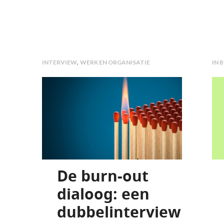
,
INTERVIEW
WERK EN ORGANISATIE
IN 
De burn-out
dialoog: een
dubbelinterview