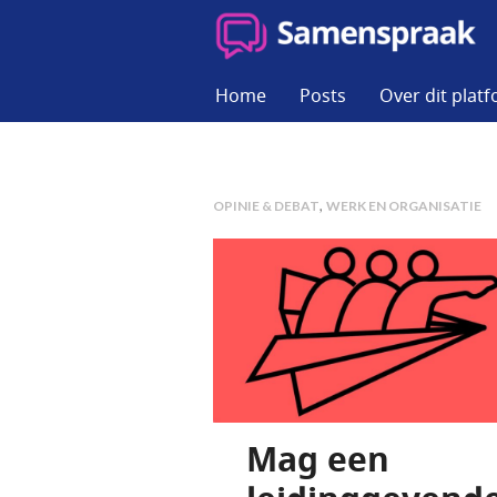
Skip
to
SAMENSPRAAK
content
Home
Posts
Over dit plat
,
OPINIE & DEBAT
WERK EN ORGANISATIE
Mag een