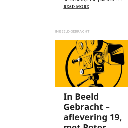
GEEN BOODSCHAP
READ MORE
IN BEELD GEBRACHT
In Beeld
Gebracht –
aflevering 19,
met Peter