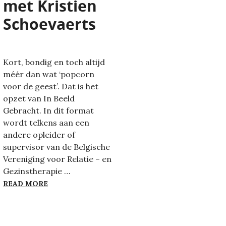
met Kristien
Schoevaerts
Kort, bondig en toch altijd
méér dan wat ‘popcorn
voor de geest’. Dat is het
opzet van In Beeld
Gebracht. In dit format
wordt telkens aan een
andere opleider of
supervisor van de Belgische
Vereniging voor Relatie – en
Gezinstherapie …
IN BEELD GEBRACHT – AFLEVERING 21, MET K
READ MORE
BBELINTERVIEW MET PAUL CASTELIJNS EN MATTIAS VAN H