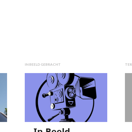
HET SPREKEN OVER, ONDERDEEL IS VAN: WAT DOET HET T
IN BEELD GEBRACHT
TER
In Beeld