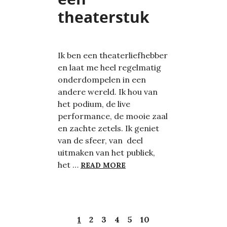
theaterstuk
Ik ben een theaterliefhebber
en laat me heel regelmatig
onderdompelen in een
andere wereld. Ik hou van
het podium, de live
performance, de mooie zaal
en zachte zetels. Ik geniet
van de sfeer, van deel
uitmaken van het publiek,
NE MOBLIEZ MIE – REFLEC
het …
READ MORE
HT – AFLEVERING 19, MET PETER ROBER
1
2
3
4
5
10