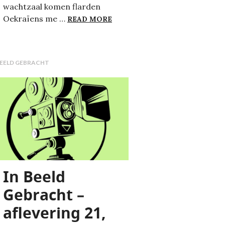
wachtzaal komen flarden
PSYCHISCHE ZORG IN OORLOG
Oekraïens me …
READ MORE
BEELD GEBRACHT
In Beeld
Gebracht –
aflevering 21,