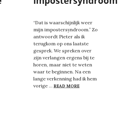
e
impostersyndroom
“Dat is waarschijnlijk weer
mijn impostersyndroom.” Zo
antwoordt Pieter als ik
terugkom op ons laatste
gesprek. We spreken over
zijn verlangen ergens bij te
horen, maar niet te weten
waar te beginnen. Na een
lange verkenning had ik hem
MIJN IMPOSTERSYND
vorige …
READ MORE
GEVENDE NOG LEIDING GEVEN?