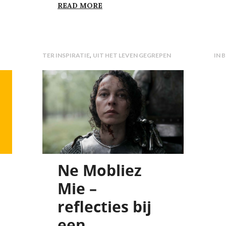
IN BEELD GEBRACHT – AFLEVER
READ MORE
 AAN MIJN BOODSCHAP-REDDENDE BOODSCHAP
,
TER INSPIRATIE
UIT HET LEVEN GEGREPEN
IN 
Ne Mobliez
Mie –
reflecties bij
een