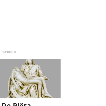
EAMOVERLEG MET DE HULPVERLENING? DEEL 3: ZORGETHIE
 INSPIRATIE
De Piëta