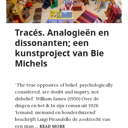
Tracés. Analogieën en
dissonanten; een
kunstproject van Bie
Michels
‘ The true opposites of belief, psychologically
considered, are doubt and inquiry, not
disbelief.’ William James (1950) Over de
dingen en het ik In zijn roman uit 1926
‘Iemand, niemand en honderduizend’
beschrijft Luigi Pirandello de zoektocht van
TRACÉS. ANALOGIEËN EN DIS
een man …
READ MORE