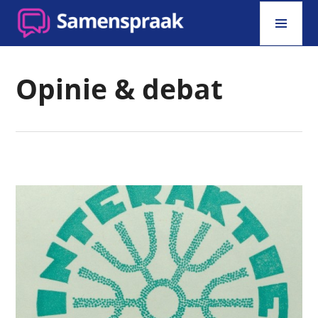
Skip
PRI
to
MEN
content
SAMENSPRAAK
Opinie & debat