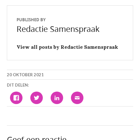
post:
post:
PUBLISHED BY
Redactie Samenspraak
View all posts by Redactie Samenspraak
20 OKTOBER 2021
DIT DELEN:
KLIK
KLIK
KLIK
KLIK
OM
OM
OM
OM
TE
TE
OP
DIT
DELEN
DELEN
LINKEDIN
TE
OP
MET
TE
E-
FACEBOOK
TWITTER
DELEN.
MAILEN
(WORDT
(WORDT
(WORDT
NAAR
IN
IN
IN
EEN
EEN
EEN
EEN
VRIEND
NIEUW
NIEUW
NIEUW
(WORDT
VENSTER
VENSTER
VENSTER
IN
GEOPEND)
GEOPEND)
GEOPEND)
EEN
Geef een reactie
NIEUW