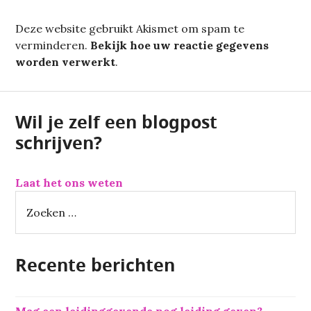
Deze website gebruikt Akismet om spam te
verminderen.
Bekijk hoe uw reactie gegevens
worden verwerkt
.
Wil je zelf een blogpost
schrijven?
Laat het ons weten
Z
o
e
k
Recente berichten
e
n
n
Mag een leidinggevende nog leiding geven?