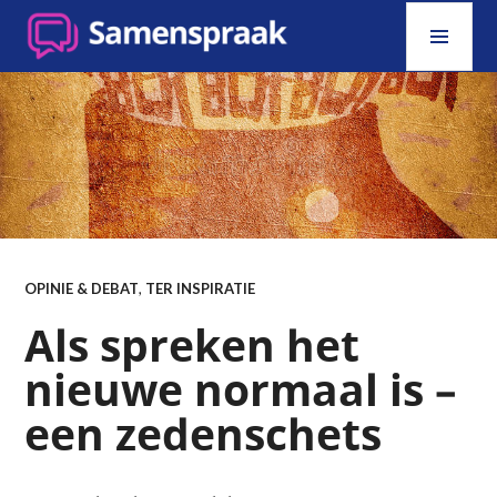
Skip
PRI
to
MEN
content
SAMENSPRAAK
OPINIE & DEBAT
,
TER INSPIRATIE
Als spreken het
nieuwe normaal is –
een zedenschets