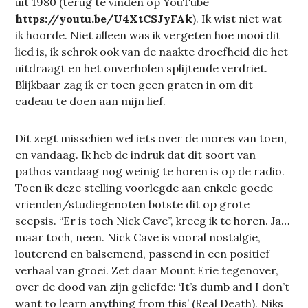
uit 1980 (terug te vinden op YouTube
https://youtu.be/U4XtCSJyFAk
). Ik wist niet wat
ik hoorde. Niet alleen was ik vergeten hoe mooi dit
lied is, ik schrok ook van de naakte droefheid die het
uitdraagt en het onverholen splijtende verdriet.
Blijkbaar zag ik er toen geen graten in om dit
cadeau te doen aan mijn lief.
Dit zegt misschien wel iets over de mores van toen,
en vandaag. Ik heb de indruk dat dit soort van
pathos vandaag nog weinig te horen is op de radio.
Toen ik deze stelling voorlegde aan enkele goede
vrienden/studiegenoten botste dit op grote
scepsis. “Er is toch Nick Cave”, kreeg ik te horen. Ja…
maar toch, neen. Nick Cave is vooral nostalgie,
louterend en balsemend, passend in een positief
verhaal van groei. Zet daar Mount Erie tegenover,
over de dood van zijn geliefde: ‘It’s dumb and I don’t
want to learn anything from this’ (Real Death). Niks