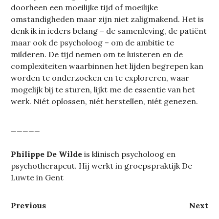
doorheen een moeilijke tijd of moeilijke
omstandigheden maar zijn niet zaligmakend. Het is
denk ik in ieders belang – de samenleving, de patiënt
maar ook de psycholoog – om de ambitie te
milderen. De tijd nemen om te luisteren en de
complexiteiten waarbinnen het lijden begrepen kan
worden te onderzoeken en te exploreren, waar
mogelijk bij te sturen, lijkt me de essentie van het
werk. Niét oplossen, niét herstellen, niét genezen.
_____
Philippe De Wilde
is klinisch psycholoog en
psychotherapeut. Hij werkt in groepspraktijk De
Luwte in Gent
Berichtnavigatie
Previous
Next
Previous
Next