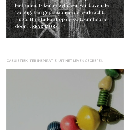
leeftijden. Ik ken er zelfs één van boven de
tachtig. Een gepensioneerde leerkracht,
Hugo. Hij studeert op de systeemtheorie,
CHRONISCHE PIJN, EEN SCHITT
door …
READ MORE
,
,
CASUÏSTIEK
TER INSPIRATIE
UIT HET LEVEN GEGREPEN