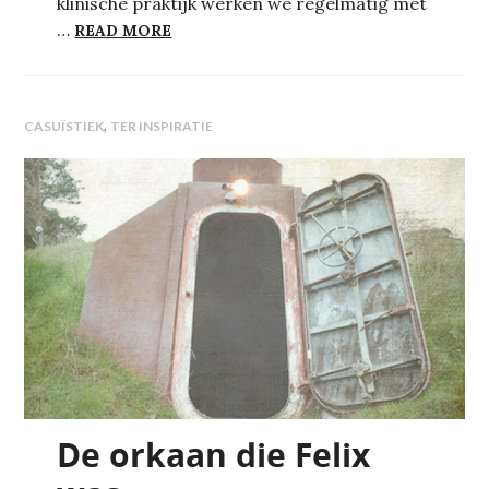
klinische praktijk werken we regelmatig met
EEN REIS NAAR ‘ACCOUNTABILITY’
…
READ MORE
,
CASUÏSTIEK
TER INSPIRATIE
De orkaan die Felix