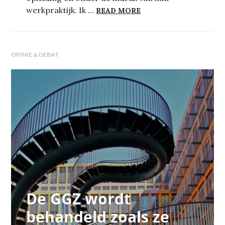
DE UITDAGING VAN B
werkpraktijk. Ik …
READ MORE
OPINIE & DEBAT
De GGZ wordt
behandeld zoals ze