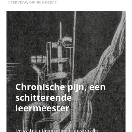
,
INTERVIEW
OPINIE & DEBAT
Chronische pijn, een
schitterende
leermeester
De systeemtheorie heeft fans op alle