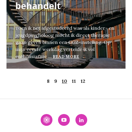
behandelt
Toen ik net afgestudeerd was als kinder- en
jeugdpsycholoog mocht ik direct therapie
gaan geven binnen een GGZ-instelling. Op
mijn eerste werkdag vertelde ik vol
DE GGZ WORDT BEHAND
enthousiasme …
READ MORE
8
9
10
11
12
Interactie
YouTube
LinkedIn
Academie