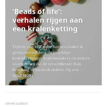
‘Beads of life’:
verhalen rijgen aan
een kralenketting
Tijdens een reis door Borneo raakte ik
gefascineerd door de prachtige
kralenkettingen, kralenmaskers en andere
voorwerpen die de verschillende Iban
bevolking in Sarawak maken. Op een …
‘BEADS OF LIFE’: VERHALEN RIJGEN AA
READ MORE
OPINIE & DEBAT