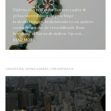
Tijdens een reis door Borneo raakte ik
gefascineerd door de prachtige
kralenkettingen, kralenmaskers en andere
voorwerpen die de verschillende Iban
bevolking in Sarawak maken. Op een …
‘BEADS OF LIFE’: VERHALEN RIJGEN AA
READ MORE
,
,
CASUÏSTIEK
OPINIE & DEBAT
TER INSPIRATIE