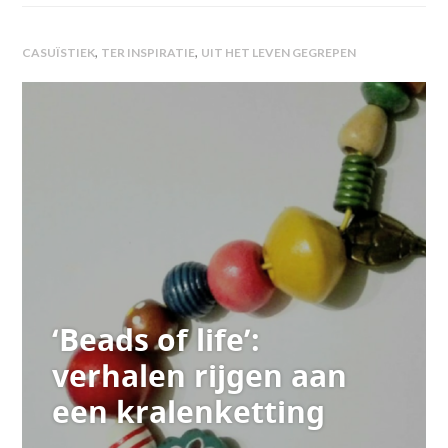
,
,
CASUÏSTIEK
TER INSPIRATIE
UIT HET LEVEN GEGREPEN
‘Beads of life’:
verhalen rijgen aan
een kralenketting