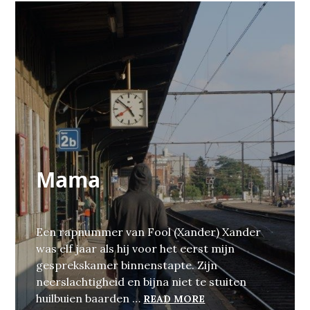
Mama
Een rapnummer van Fool (Xander) Xander
was elf jaar als hij voor het eerst mijn
gesprekskamer binnenstapte. Zijn
neerslachtigheid en bijna niet te stuiten
MAMA
huilbuien baarden …
READ MORE