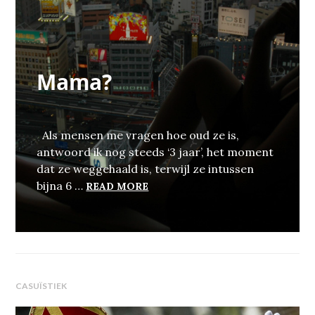
Mama?
Als mensen me vragen hoe oud ze is,
antwoord ik nog steeds ‘3 jaar’, het moment
dat ze weggehaald is, terwijl ze intussen
MAMA?
bijna 6 …
READ MORE
CASUÏSTIEK