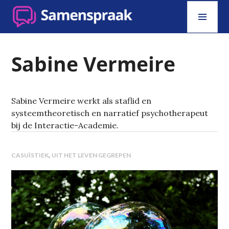
Skip
PRI
to
MEN
content
SAMENSPRAAK
Sabine Vermeire
Sabine Vermeire werkt als staflid en
systeemtheoretisch en narratief psychotherapeut
bij de Interactie-Academie.
,
CASUÏSTIEK
UIT HET LEVEN GEGREPEN