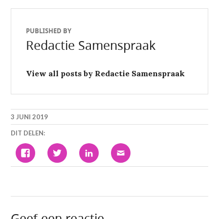
post:
post:
PUBLISHED BY
Redactie Samenspraak
View all posts by Redactie Samenspraak
3 JUNI 2019
DIT DELEN:
KLIK
KLIK
KLIK
KLIK
OM
OM
OM
OM
TE
TE
OP
DIT
DELEN
DELEN
LINKEDIN
TE
OP
MET
TE
E-
FACEBOOK
TWITTER
DELEN.
MAILEN
(WORDT
(WORDT
(WORDT
NAAR
IN
IN
IN
EEN
EEN
EEN
EEN
VRIEND
NIEUW
NIEUW
NIEUW
(WORDT
VENSTER
VENSTER
VENSTER
IN
GEOPEND)
GEOPEND)
GEOPEND)
EEN
Geef een reactie
NIEUW