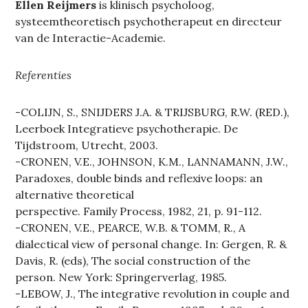
Ellen Reijmers
is klinisch psycholoog,
systeemtheoretisch psychotherapeut en directeur
van de Interactie-Academie.
Referenties
-COLIJN, S., SNIJDERS J.A. & TRIJSBURG, R.W. (RED.),
Leerboek Integratieve psychotherapie. De
Tijdstroom, Utrecht, 2003.
-CRONEN, V.E., JOHNSON, K.M., LANNAMANN, J.W.,
Paradoxes, double binds and reflexive loops: an
alternative theoretical
perspective. Family Process, 1982, 21, p. 91-112.
-CRONEN, V.E., PEARCE, W.B. & TOMM, R., A
dialectical view of personal change. In: Gergen, R. &
Davis, R. (eds), The social construction of the
person. New York: Springerverlag, 1985.
-LEBOW, J., The integrative revolution in couple and