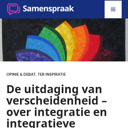
Skip
PRI
to
MEN
content
SAMENSPRAAK
OPINIE & DEBAT
,
TER INSPIRATIE
De uitdaging van
verscheidenheid –
over integratie en
integratieve