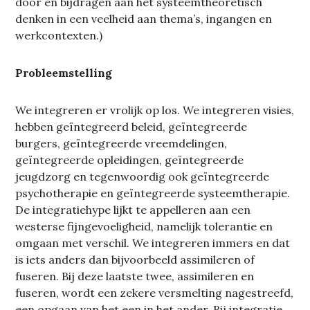
door en bijdragen aan het systeemtheoretisch
denken in een veelheid aan thema’s, ingangen en
werkcontexten.)
Probleemstelling
We integreren er vrolijk op los. We integreren visies,
hebben geïntegreerd beleid, geïntegreerde
burgers, geïntegreerde vreemdelingen,
geïntegreerde opleidingen, geïntegreerde
jeugdzorg en tegenwoordig ook geïntegreerde
psychotherapie en geïntegreerde systeemtherapie.
De integratiehype lijkt te appelleren aan een
westerse fijngevoeligheid, namelijk tolerantie en
omgaan met verschil. We integreren immers en dat
is iets anders dan bijvoorbeeld assimileren of
fuseren. Bij deze laatste twee, assimileren en
fuseren, wordt een zekere versmelting nagestreefd,
een opgaan van het een in het ander. Bij integratie