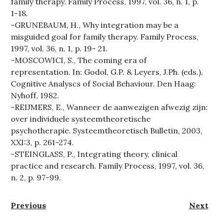
family therapy. Family Process, 1997, vol. 36, n. 1, p.
1-18.
-GRUNEBAUM, H., Why integration may be a
misguided goal for family therapy. Family Process,
1997, vol. 36, n. 1, p. 19- 21.
-MOSCOWICI, S., The coming era of
representation. In: Godol, G.P. & Leyers, J.Ph. (eds.),
Cognitive Analyscs of Social Behaviour. Den Haag:
Nyhoff, 1982.
-REIJMERS, E., Wanneer de aanwezigen afwezig zijn:
over individuele systeemtheoretische
psychotherapie. Systeemtheoretisch Bulletin, 2003,
XXI:3, p. 261-274.
-STEINGLASS, P., Integrating theory, clinical
practice and research. Family Process, 1997, vol. 36,
n. 2, p. 97-99.
Berichtnavigatie
Previous
Next
Previous
Next