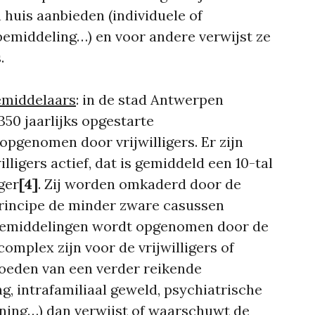
n huis aanbieden (individuele of
 bemiddeling…) en voor andere verwijst ze
.
emiddelaars
: in de stad Antwerpen
350 jaarlijks opgestarte
pgenomen door vrijwilligers. Er zijn
lligers actief, dat is gemiddeld een 10-tal
ger
[4]
. Zij worden omkaderd door de
 principe de minder zware casussen
bemiddelingen wordt opgenomen door de
complex zijn voor de vrijwilligers of
moeden van een verder reikende
g, intrafamiliaal geweld, psychiatrische
ning…) dan verwijst of waarschuwt de