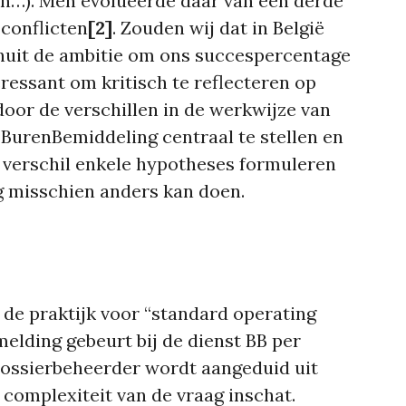
en…). Men evolueerde daar van één derde
conflicten
[2]
. Zouden wij dat in België
nuit de ambitie om ons succespercentage
eressant om kritisch te reflecteren op
door de verschillen in de werkwijze van
BurenBemiddeling centraal te stellen en
r verschil enkele hypotheses formuleren
 misschien anders kan doen.
in de praktijk voor “standard operating
elding gebeurt bij de dienst BB per
dossierbeheerder wordt aangeduid uit
 complexiteit van de vraag inschat.