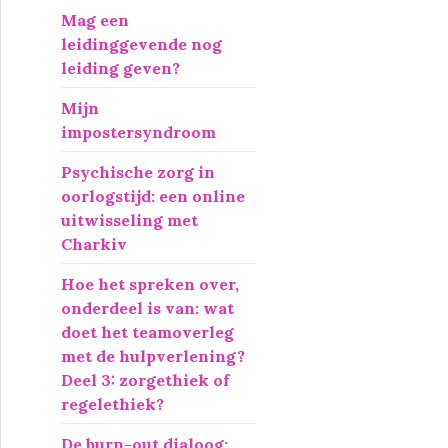
r
Mag een
:
leidinggevende nog
leiding geven?
Mijn
impostersyndroom
Psychische zorg in
oorlogstijd: een online
uitwisseling met
Charkiv
Hoe het spreken over,
onderdeel is van: wat
doet het teamoverleg
met de hulpverlening?
Deel 3: zorgethiek of
regelethiek?
De burn-out dialoog: