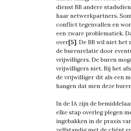
dienst BB andere stadsdien
haar netwerkpartners. Soms
conflict tegenvallen en wo
een zware problematiek. D
over
[5]
. De BB wil niet het
de burenrelatie door even
vrijwilligers. De buren mo
vrijwilligers niet. Bij het 
de vrijwilliger dit als een 
hangen dat men deze buren 
In de IA zijn de bemiddelaa
elke stap overleg plegen me
ingebakken in de praxis van
zelfstandig met de cliënt e