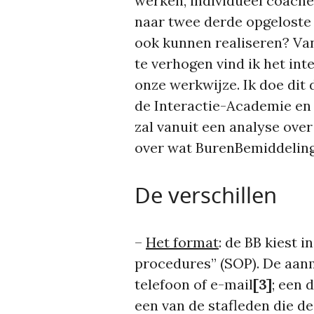
werken, individueel coach
naar twee derde opgeloste 
ook kunnen realiseren? Va
te verhogen vind ik het int
onze werkwijze. Ik doe dit 
de Interactie-Academie en 
zal vanuit een analyse ove
over wat BurenBemiddeling
De verschillen
–
Het format
: de BB kiest 
procedures” (SOP). De aanm
telefoon of e-mail
[3]
; een 
een van de stafleden die de