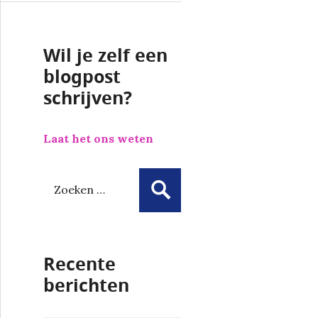
Wil je zelf een
blogpost
schrijven?
Laat het ons weten
Z
o
e
k
e
Recente
n
n
berichten
a
a