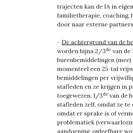
trajecten kan de IA in eige
familietherapie, coaching,
door naar externe partners
–
De achtergrond van de b
de
worden bijna 2/3
van de 
burenbemiddelingen (mee) o
momenteel een 25-tal vrijwi
bemiddelingen per vrijwilli
stafleden en ze krijgen in
de
toegewezen. 1/3
van de 
stafleden zelf, omdat ze te 
omdat er sprake is of ver
problematiek (verwaarlozin
aandoening, onleefbare wo