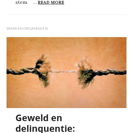
AAN ELKE STRIJD KOMT EEN E
stem. …
READ MORE
WERK EN ORGANISATIE
Geweld en
delinquentie: