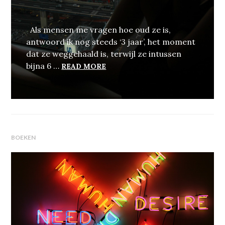
Als mensen me vragen hoe oud ze is,
antwoord ik nog steeds ‘3 jaar’, het moment
dat ze weggehaald is, terwijl ze intussen
MAMA?
bijna 6 …
READ MORE
BOEKEN