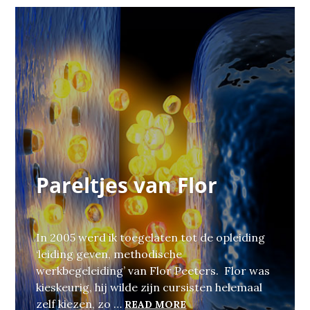
Pareltjes van Flor
In 2005 werd ik toegelaten tot de opleiding
‘leiding geven, methodische
werkbegeleiding’ van Flor Peeters. Flor was
kieskeurig, hij wilde zijn cursisten helemaal
PARELTJES VAN FLOR
zelf kiezen, zo …
READ MORE