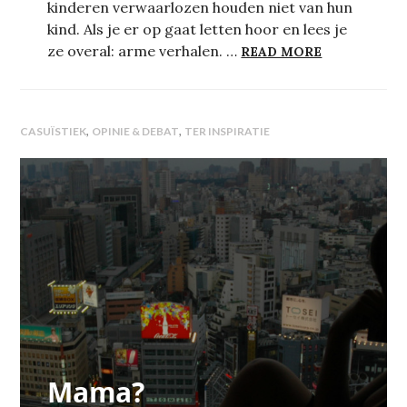
kinderen verwaarlozen houden niet van hun
kind. Als je er op gaat letten hoor en lees je
HOE ARME V
ze overal: arme verhalen. …
READ MORE
,
,
CASUÏSTIEK
OPINIE & DEBAT
TER INSPIRATIE
Mama?