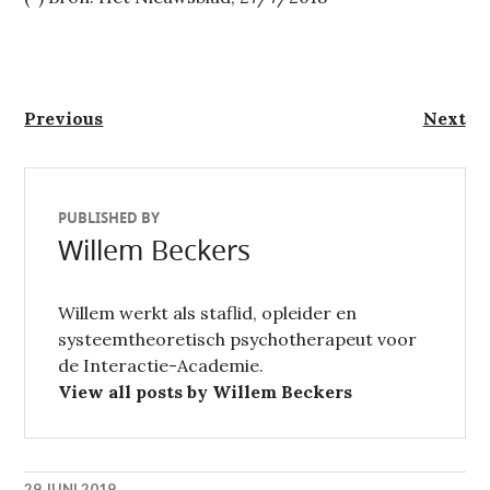
Berichtnavigatie
Previous
Next
Previous
Next
post:
post:
PUBLISHED BY
Willem Beckers
Willem werkt als staflid, opleider en
systeemtheoretisch psychotherapeut voor
de Interactie-Academie.
View all posts by Willem Beckers
29 JUNI 2019