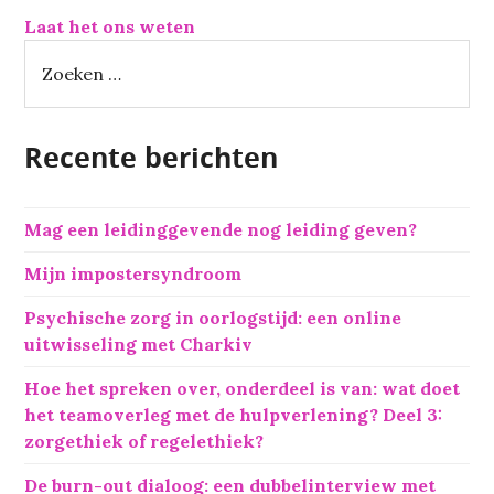
Laat het ons weten
Z
o
e
k
Recente berichten
e
n
n
Mag een leidinggevende nog leiding geven?
a
a
Mijn impostersyndroom
r
:
Psychische zorg in oorlogstijd: een online
uitwisseling met Charkiv
Hoe het spreken over, onderdeel is van: wat doet
het teamoverleg met de hulpverlening? Deel 3:
zorgethiek of regelethiek?
De burn-out dialoog: een dubbelinterview met