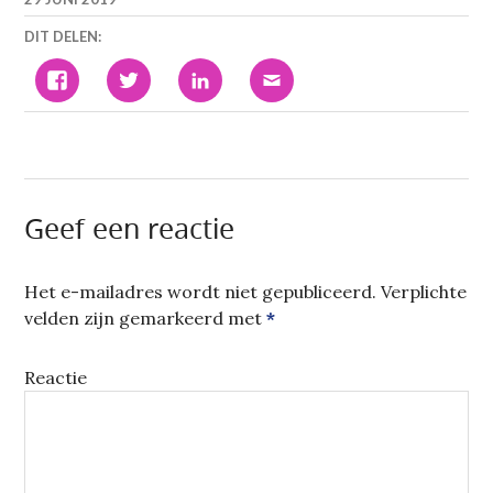
DIT DELEN:
KLIK
KLIK
KLIK
KLIK
OM
OM
OM
OM
TE
TE
OP
DIT
DELEN
DELEN
LINKEDIN
TE
OP
MET
TE
E-
FACEBOOK
TWITTER
DELEN.
MAILEN
(WORDT
(WORDT
(WORDT
NAAR
IN
IN
IN
EEN
EEN
EEN
EEN
VRIEND
NIEUW
NIEUW
NIEUW
(WORDT
VENSTER
VENSTER
VENSTER
IN
GEOPEND)
GEOPEND)
GEOPEND)
EEN
Geef een reactie
NIEUW
VENSTER
GEOPEND)
Het e-mailadres wordt niet gepubliceerd.
Verplichte
velden zijn gemarkeerd met
*
Reactie