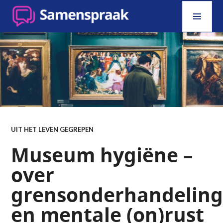
Skip
PRI
to
MEN
content
SAMENSPRAAK
UIT HET LEVEN GEGREPEN
Museum hygiëne –
over
grensonderhandelin
en mentale (on)rust