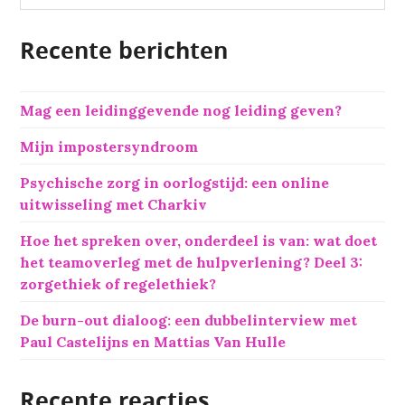
e
k
Recente berichten
e
n
n
Mag een leidinggevende nog leiding geven?
a
a
Mijn impostersyndroom
r
:
Psychische zorg in oorlogstijd: een online
uitwisseling met Charkiv
Hoe het spreken over, onderdeel is van: wat doet
het teamoverleg met de hulpverlening? Deel 3:
zorgethiek of regelethiek?
De burn-out dialoog: een dubbelinterview met
Paul Castelijns en Mattias Van Hulle
Recente reacties