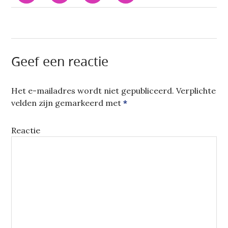
DELEN
DELEN
LINKEDIN
TE
OP
MET
TE
E-
FACEBOOK
TWITTER
DELEN.
MAILEN
(WORDT
(WORDT
(WORDT
NAAR
IN
IN
IN
EEN
EEN
EEN
EEN
VRIEND
NIEUW
NIEUW
NIEUW
(WORDT
VENSTER
VENSTER
VENSTER
IN
GEOPEND)
GEOPEND)
GEOPEND)
EEN
Geef een reactie
NIEUW
VENSTER
GEOPEND)
Het e-mailadres wordt niet gepubliceerd.
Verplichte
velden zijn gemarkeerd met
*
Reactie