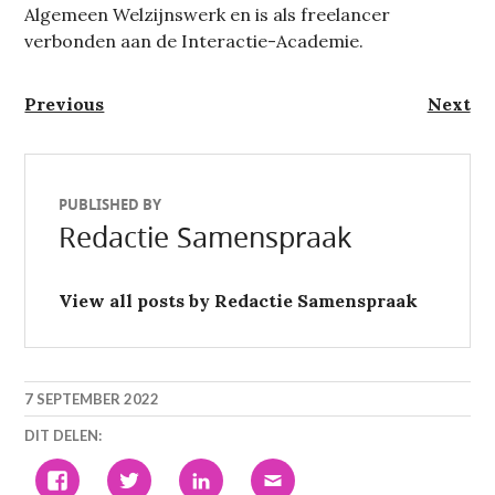
Algemeen Welzijnswerk en is als freelancer
verbonden aan de Interactie-Academie.
Berichtnavigatie
Previous
Next
Previous
Next
post:
post:
PUBLISHED BY
Redactie Samenspraak
View all posts by Redactie Samenspraak
7 SEPTEMBER 2022
DIT DELEN:
KLIK
KLIK
KLIK
KLIK
OM
OM
OM
OM
TE
TE
OP
DIT