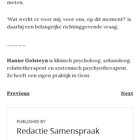
meten.
‘Wat werkt er voor mij, voor ons, op dit moment?’ is
daarbij een belangrijke richtinggevende vraag.
_____
Hanne Golsteyn
is klinisch psycholoog, seksuoloog,
relatietherapeut en systemisch psychyotherapeut.
Ze heeft een eigen praktijk in Gent.
Berichtnavigatie
Previous
Next
Previous
Next
post:
post:
PUBLISHED BY
Redactie Samenspraak