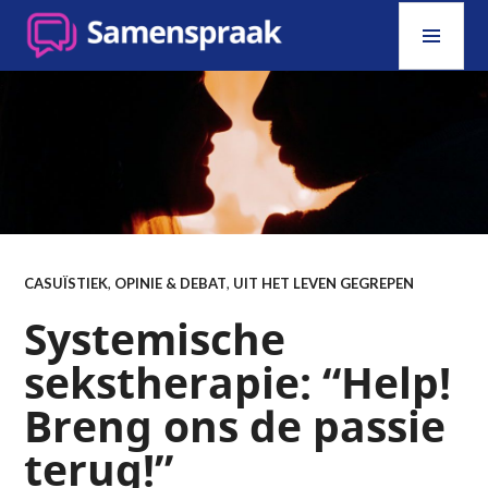
Skip
PRI
to
MEN
content
SAMENSPRAAK
CASUÏSTIEK
,
OPINIE & DEBAT
,
UIT HET LEVEN GEGREPEN
Systemische
sekstherapie: “Help!
Breng ons de passie
terug!”