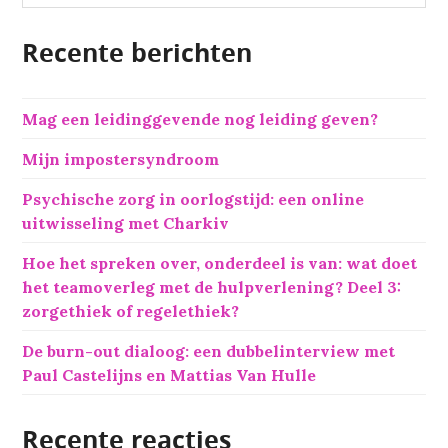
e
k
Recente berichten
e
n
n
Mag een leidinggevende nog leiding geven?
a
a
Mijn impostersyndroom
r
:
Psychische zorg in oorlogstijd: een online
uitwisseling met Charkiv
Hoe het spreken over, onderdeel is van: wat doet
het teamoverleg met de hulpverlening? Deel 3:
zorgethiek of regelethiek?
De burn-out dialoog: een dubbelinterview met
Paul Castelijns en Mattias Van Hulle
Recente reacties