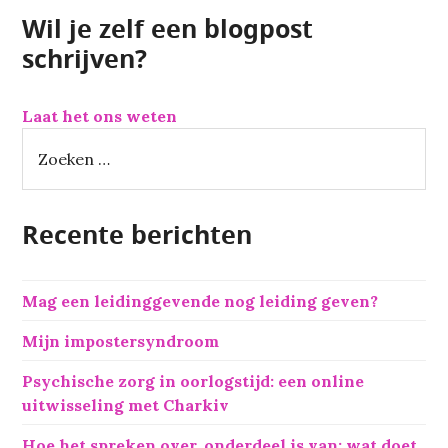
Wil je zelf een blogpost
schrijven?
Laat het ons weten
Z
o
e
k
Recente berichten
e
n
n
Mag een leidinggevende nog leiding geven?
a
a
Mijn impostersyndroom
r
:
Psychische zorg in oorlogstijd: een online
uitwisseling met Charkiv
Hoe het spreken over, onderdeel is van: wat doet