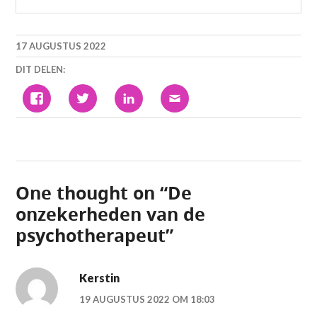
17 AUGUSTUS 2022
DIT DELEN:
KLIK
KLIK
KLIK
KLIK
OM
OM
OM
OM
TE
TE
OP
DIT
DELEN
DELEN
LINKEDIN
TE
OP
MET
TE
E-
FACEBOOK
TWITTER
DELEN.
MAILEN
(WORDT
(WORDT
(WORDT
NAAR
IN
IN
IN
EEN
EEN
EEN
EEN
VRIEND
NIEUW
NIEUW
NIEUW
(WORDT
VENSTER
VENSTER
VENSTER
IN
GEOPEND)
GEOPEND)
GEOPEND)
EEN
One thought on “
De
NIEUW
VENSTER
GEOPEND)
onzekerheden van de
psychotherapeut
”
Kerstin
19 AUGUSTUS 2022 OM 18:03