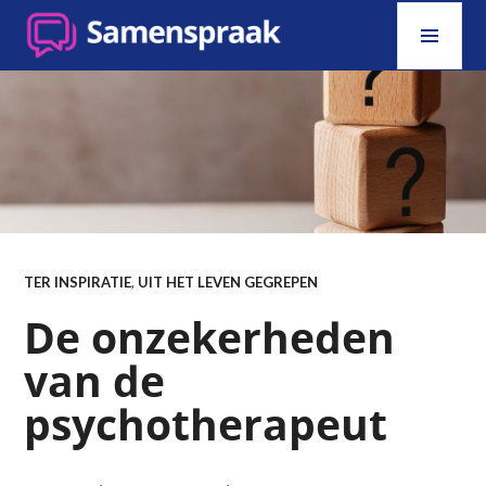
Skip
PRI
to
MEN
content
SAMENSPRAAK
TER INSPIRATIE
,
UIT HET LEVEN GEGREPEN
De onzekerheden
van de
psychotherapeut