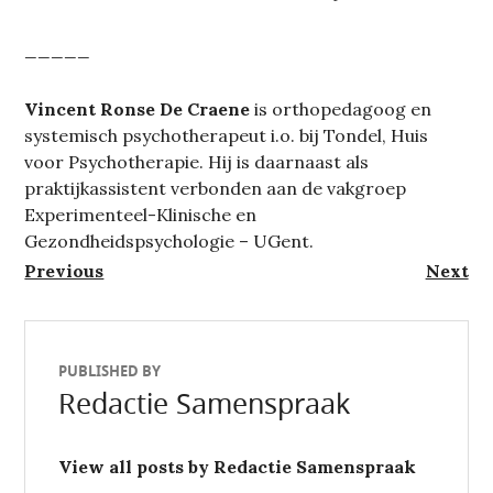
_____
Vincent Ronse De Craene
is orthopedagoog en
systemisch psychotherapeut i.o. bij Tondel, Huis
voor Psychotherapie. Hij is daarnaast als
praktijkassistent verbonden aan de vakgroep
Experimenteel-Klinische en
Gezondheidspsychologie – UGent.
Berichtnavigatie
Previous
Next
Previous
Next
post:
post:
PUBLISHED BY
Redactie Samenspraak
View all posts by Redactie Samenspraak