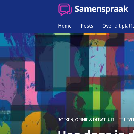
Skip
to
SAMENSPRAAK
content
Home
Posts
Over dit plat
BOEKEN
,
OPINIE & DEBAT
,
UIT HET LEV