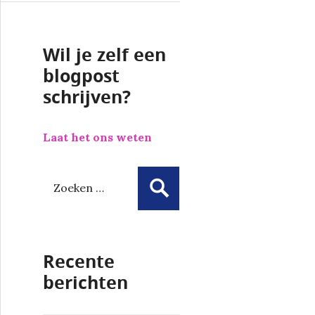
Wil je zelf een
blogpost
schrijven?
Laat het ons weten
Z
o
e
k
e
Recente
n
n
berichten
a
a