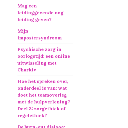
r
Mag een
:
leidinggevende nog
leiding geven?
Mijn
impostersyndroom
Psychische zorg in
oorlogstijd: een online
uitwisseling met
Charkiv
Hoe het spreken over,
onderdeel is van: wat
doet het teamoverleg
met de hulpverlening?
Deel 3: zorgethiek of
regelethiek?
De burn-out dialoog: