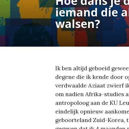
Hoe dans je 
iemand die a
walsen?
Ik ben altijd geboeid gewe
degene die ik kende door o
verdwaalde Aziaat zwierf 
om nadien Afrika-studies aa
antropoloog aan de KU Leu
eindelijk opnieuw aankomen
geboorteland Zuid-Korea, t
gegeven dat ik 4 maanden n