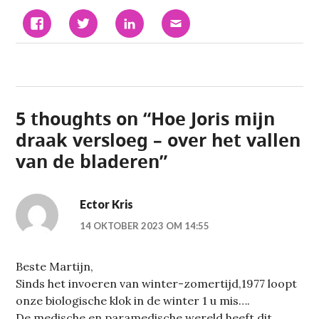
KLIK
KLIK
KLIK
KLIK
OM
OM
OM
OM
TE
TE
OP
DIT
DELEN
DELEN
LINKEDIN
TE
OP
MET
TE
E-
FACEBOOK
TWITTER
DELEN.
MAILEN
(WORDT
(WORDT
(WORDT
NAAR
IN
IN
IN
EEN
EEN
EEN
EEN
VRIEND
NIEUW
NIEUW
NIEUW
(WORDT
VENSTER
VENSTER
VENSTER
IN
GEOPEND)
GEOPEND)
GEOPEND)
EEN
5 thoughts on “
Hoe Joris mijn
NIEUW
VENSTER
GEOPEND)
draak versloeg – over het vallen
van de bladeren
”
Ector Kris
14 OKTOBER 2023 OM 14:55
Beste Martijn,
Sinds het invoeren van winter-zomertijd,1977 loopt
onze biologische klok in de winter 1 u mis….
De medische en paramedische wereld heeft dit