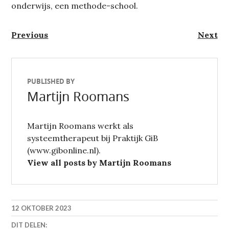
onderwijs, een methode-school.
Berichtnavigatie
Previous
Next
Previous
Next
post:
post:
PUBLISHED BY
Martijn Roomans
Martijn Roomans werkt als
systeemtherapeut bij Praktijk GiB
(www.gibonline.nl).
View all posts by Martijn Roomans
12 OKTOBER 2023
DIT DELEN: