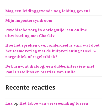
n
n
Mag een leidinggevende nog leiding geven?
a
a
Mijn impostersyndroom
r
:
Psychische zorg in oorlogstijd: een online
uitwisseling met Charkiv
Hoe het spreken over, onderdeel is van: wat doet
het teamoverleg met de hulpverlening? Deel 3:
zorgethiek of regelethiek?
De burn-out dialoog: een dubbelinterview met
Paul Castelijns en Mattias Van Hulle
Recente reacties
Lux
op
Het taboe van vervreemding tussen