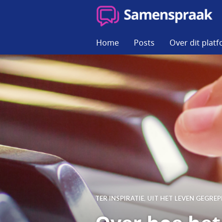
Skip
to
SAMENSPRAAK
content
Home
Posts
Over dit plat
TER INSPIRATIE
,
UIT HET LEVEN GEGREP