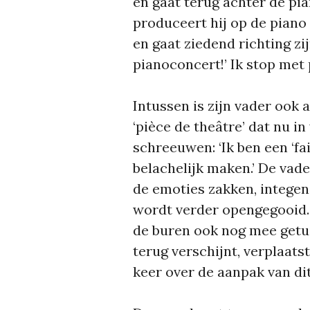
en gaat terug achter de pi
produceert hij op de piano
en gaat ziedend richting zij
pianoconcert!’ Ik stop met 
Intussen is zijn vader ook
‘pièce de theâtre’ dat nu i
schreeuwen: ‘Ik ben een ‘fail
belachelijk maken.’ De vade
de emoties zakken, intege
wordt verder opengegooid. 
de buren ook nog mee getui
terug verschijnt, verplaats
keer over de aanpak van dit