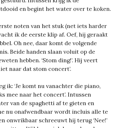
 gestuurd. Intussen krijg ik de
tdooid en begint het water over te koken.
ste noten van het stuk (net iets harder
acht ik de eerste klip af. Oef, hij geraakt
obbel. Oh nee, daar komt de volgende
mis. Beide handen slaan voluit op de
eweten hebben. ‘Stom ding!’. Hij veert
niet naar dat stom concert’.
eg ik: ‘Je komt nu vanachter die piano,
ks mee naar het concert’. Intussen
er van de spaghetti af te gieten en
ne nu onafwendbaar wordt incluis alle te
en onwrikbaar schreeuwt hij terug ‘Nee!’