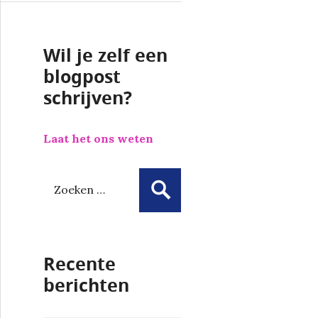
Wil je zelf een
blogpost
schrijven?
Laat het ons weten
Z
o
e
k
e
Recente
n
n
berichten
a
a