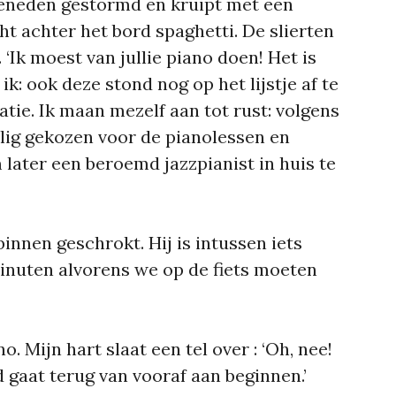
eneden gestormd en kruipt met een
t achter het bord spaghetti. De slierten
. ‘Ik moest van jullie piano doen! Het is
k ik: ook deze stond nog op het lijstje af te
tie. Ik maan mezelf aan tot rust: volgens
illig gekozen voor de pianolessen en
 later een beroemd jazzpianist in huis te
binnen geschrokt. Hij is intussen iets
minuten alvorens we op de fiets moeten
o. Mijn hart slaat een tel over : ‘Oh, nee!
d gaat terug van vooraf aan beginnen.’