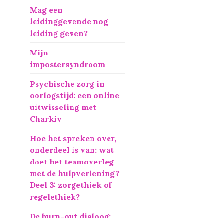
r
Mag een
:
leidinggevende nog
leiding geven?
Mijn
impostersyndroom
Psychische zorg in
oorlogstijd: een online
uitwisseling met
Charkiv
Hoe het spreken over,
onderdeel is van: wat
doet het teamoverleg
met de hulpverlening?
Deel 3: zorgethiek of
regelethiek?
De burn-out dialoog: