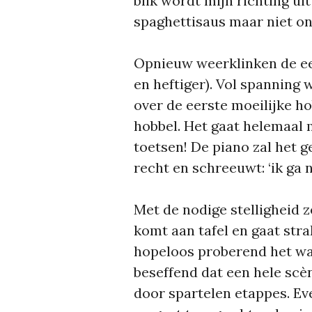
blik wordt mijn richting uit
spaghettisaus maar niet on
Opnieuw weerklinken de eer
en heftiger). Vol spanning w
over de eerste moeilijke h
hobbel. Het gaat helemaal 
toetsen! De piano zal het g
recht en schreeuwt: ‘ik ga 
Met de nodige stelligheid z
komt aan tafel en gaat stra
hopeloos proberend het wat
beseffend dat een hele scè
door spartelen etappes. Ev