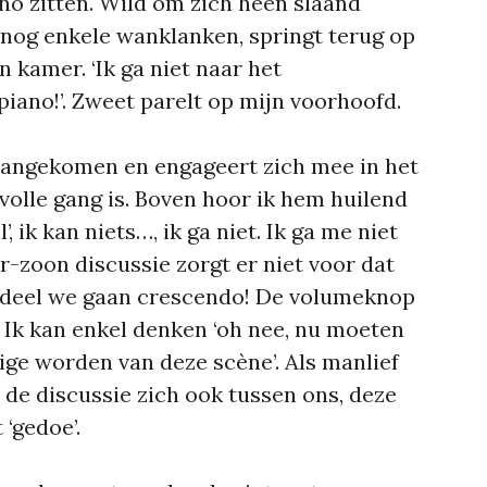
ano zitten. Wild om zich heen slaand
 nog enkele wanklanken, springt terug op
n kamer. ‘Ik ga niet naar het
piano!’. Zweet parelt op mijn voorhoofd.
 aangekomen en engageert zich mee in het
n volle gang is. Boven hoor ik hem huilend
’, ik kan niets…, ik ga niet. Ik ga me niet
r-zoon discussie zorgt er niet voor dat
ndeel we gaan crescendo! De volumeknop
Ik kan enkel denken ‘oh nee, nu moeten
ge worden van deze scène’. Als manlief
t de discussie zich ook tussen ons, deze
 ‘gedoe’.