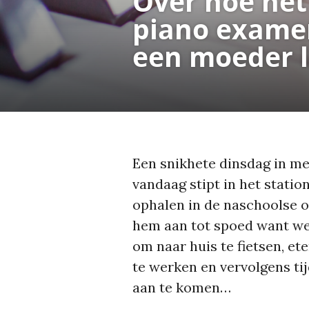
Over hoe het
piano examen
een moeder l
Een snikhete dinsdag in mei.
vandaag stipt in het station
ophalen in de naschoolse o
hem aan tot spoed want we
om naar huis te fietsen, et
te werken en vervolgens ti
aan te komen…