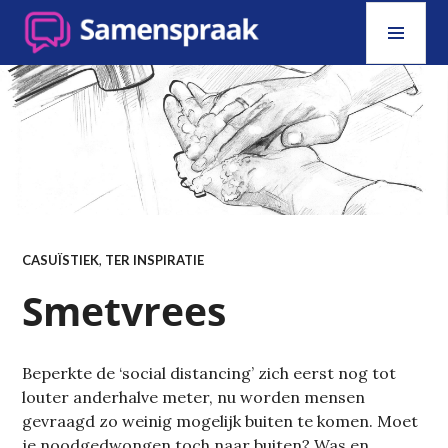
Skip
PRI
to
MEN
content
SAMENSPRAAK
CASUÏSTIEK
,
TER INSPIRATIE
Smetvrees
Beperkte de ‘social distancing’ zich eerst nog tot
louter anderhalve meter, nu worden mensen
gevraagd zo weinig mogelijk buiten te komen. Moet
je noodgedwongen toch naar buiten? Was en