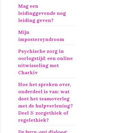
r
Mag een
:
leidinggevende nog
leiding geven?
Mijn
impostersyndroom
Psychische zorg in
oorlogstijd: een online
uitwisseling met
Charkiv
Hoe het spreken over,
onderdeel is van: wat
doet het teamoverleg
met de hulpverlening?
Deel 3: zorgethiek of
regelethiek?
De burn-out dialoog: