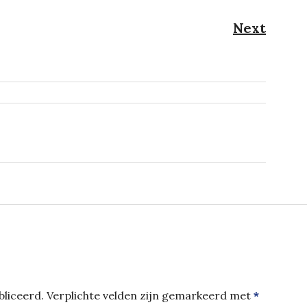
atie
Next
Next
post:
liceerd.
Verplichte velden zijn gemarkeerd met
*