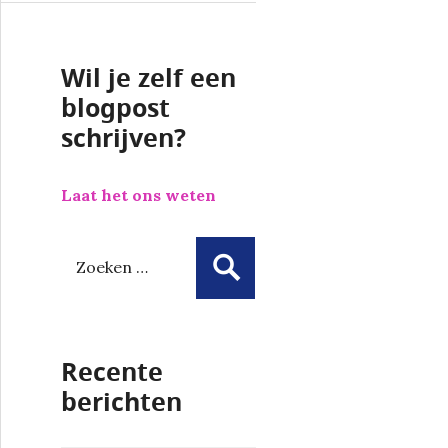
Wil je zelf een
blogpost
schrijven?
Laat het ons weten
Z
o
e
k
e
Recente
n
n
berichten
a
a