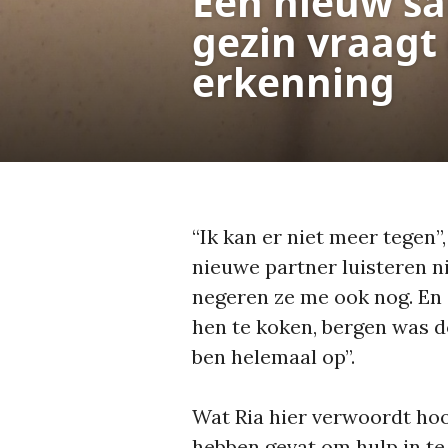
Een nieuw s
gezin vraagt
erkenning
“Ik kan er niet meer tegen”
nieuwe partner luisteren ni
negeren ze me ook nog. En d
hen te koken, bergen was d
ben helemaal op”.
Wat Ria hier verwoordt hoo
hebben gevat om hulp in te