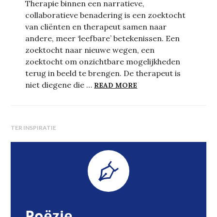
Therapie binnen een narratieve,
collaboratieve benadering is een zoektocht
van cliënten en therapeut samen naar
andere, meer ‘leefbare’ betekenissen. Een
zoektocht naar nieuwe wegen, een
zoektocht om onzichtbare mogelijkheden
terug in beeld te brengen. De therapeut is
POËZIE EN THERAPIE
niet diegene die …
READ MORE
TER INSPIRATIE
External
link
Poëzie