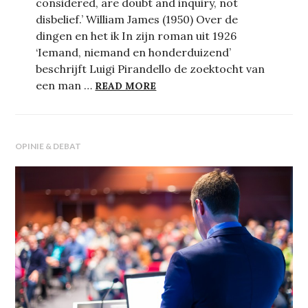
considered, are doubt and inquiry, not
disbelief.’ William James (1950) Over de
dingen en het ik In zijn roman uit 1926
‘Iemand, niemand en honderduizend’
beschrijft Luigi Pirandello de zoektocht van
TRACÉS. ANALOGIEËN EN DIS
een man …
READ MORE
OPINIE & DEBAT