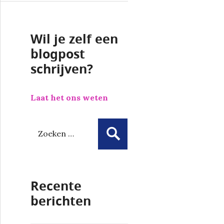
Wil je zelf een
blogpost
schrijven?
Laat het ons weten
Z
o
e
k
e
Recente
n
n
berichten
a
a