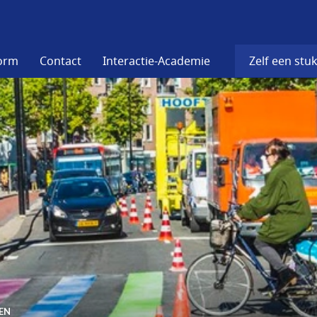
form
Contact
Interactie-Academie
Zelf een stuk
EN