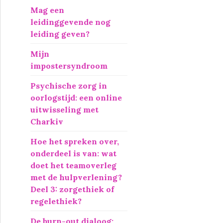
r
Mag een
:
leidinggevende nog
leiding geven?
Mijn
impostersyndroom
Psychische zorg in
oorlogstijd: een online
uitwisseling met
Charkiv
Hoe het spreken over,
onderdeel is van: wat
doet het teamoverleg
met de hulpverlening?
Deel 3: zorgethiek of
regelethiek?
De burn-out dialoog: