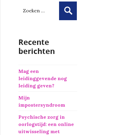
Z
o
e
k
e
Recente
n
n
berichten
a
a
r
Mag een
:
leidinggevende nog
leiding geven?
Mijn
impostersyndroom
Psychische zorg in
oorlogstijd: een online
uitwisseling met