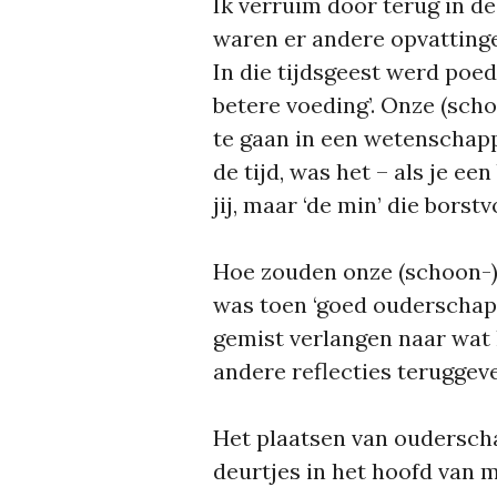
Ik verruim door terug in de
waren er andere opvattinge
In die tijdsgeest werd poe
betere voeding’. Onze (s
te gaan in een wetenschappe
de tijd, was het – als je e
jij, maar ‘de min’ die borst
Hoe zouden onze (schoon-)
was toen ‘goed ouderschap’
gemist verlangen naar wat
andere reflecties teruggev
Het plaatsen van ouderscha
deurtjes in het hoofd van mi