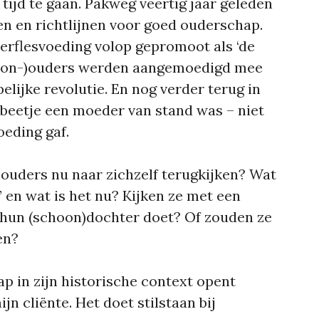
 tijd te gaan. Pakweg veertig jaar geleden
n en richtlijnen voor goed ouderschap.
derflesvoeding volop gepromoot als ‘de
choon-)ouders werden aangemoedigd mee
lijke revolutie. En nog verder terug in
en beetje een moeder van stand was – niet
voeding gaf.
ouders nu naar zichzelf terugkijken? Wat
 en wat is het nu? Kijken ze met een
 hun (schoon)dochter doet? Of zouden ze
en?
p in zijn historische context opent
jn cliënte. Het doet stilstaan bij