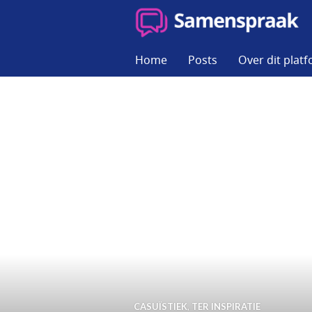
Skip
to
SAMENSPRAAK
content
Home
Posts
Over dit plat
CASUÏSTIEK
,
TER INSPIRATIE