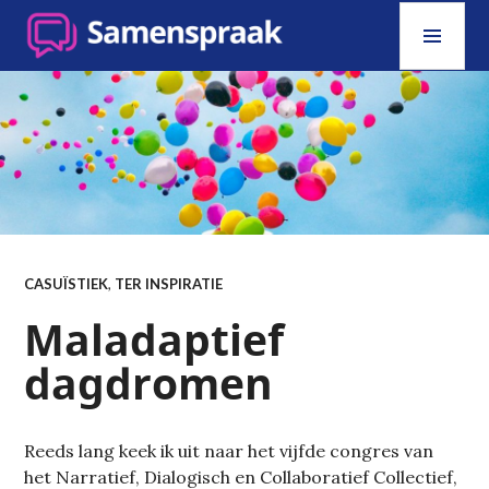
Skip
PRI
to
MEN
content
SAMENSPRAAK
CASUÏSTIEK
,
TER INSPIRATIE
Maladaptief
dagdromen
Reeds lang keek ik uit naar het vijfde congres van
het Narratief, Dialogisch en Collaboratief Collectief,