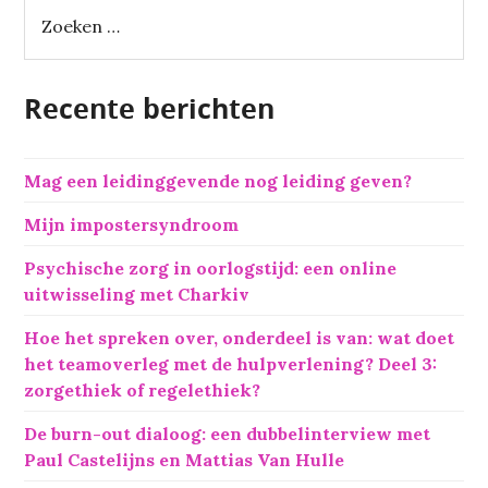
Z
o
e
k
Recente berichten
e
n
n
Mag een leidinggevende nog leiding geven?
a
a
Mijn impostersyndroom
r
:
Psychische zorg in oorlogstijd: een online
uitwisseling met Charkiv
Hoe het spreken over, onderdeel is van: wat doet
het teamoverleg met de hulpverlening? Deel 3:
zorgethiek of regelethiek?
De burn-out dialoog: een dubbelinterview met
Paul Castelijns en Mattias Van Hulle