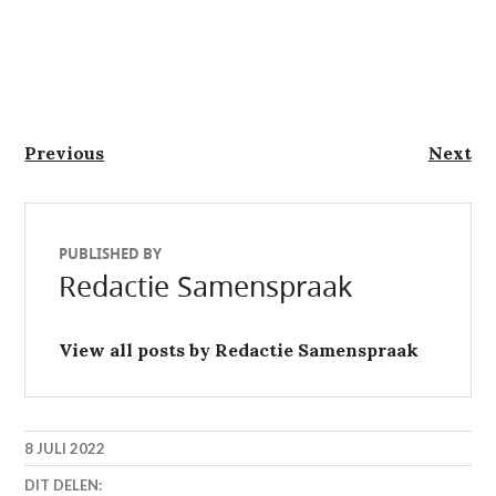
Berichtnavigatie
Previous
Next
Previous
Next
post:
post:
PUBLISHED BY
Redactie Samenspraak
View all posts by Redactie Samenspraak
8 JULI 2022
DIT DELEN: