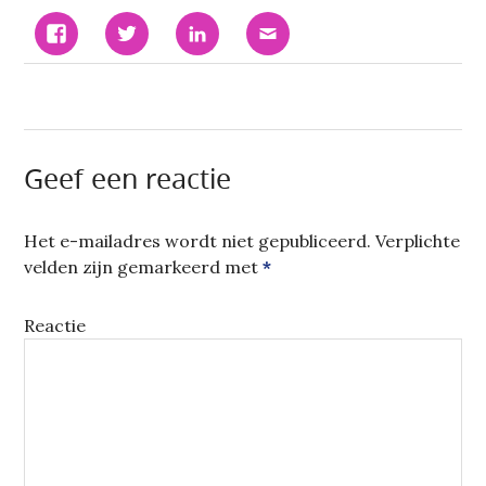
KLIK
KLIK
KLIK
KLIK
OM
OM
OM
OM
TE
TE
OP
DIT
DELEN
DELEN
LINKEDIN
TE
OP
MET
TE
E-
FACEBOOK
TWITTER
DELEN.
MAILEN
(WORDT
(WORDT
(WORDT
NAAR
IN
IN
IN
EEN
EEN
EEN
EEN
VRIEND
NIEUW
NIEUW
NIEUW
(WORDT
VENSTER
VENSTER
VENSTER
IN
GEOPEND)
GEOPEND)
GEOPEND)
EEN
Geef een reactie
NIEUW
VENSTER
GEOPEND)
Het e-mailadres wordt niet gepubliceerd.
Verplichte
velden zijn gemarkeerd met
*
Reactie