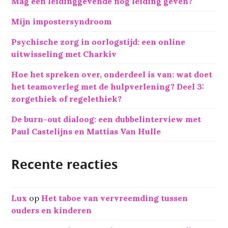
Mag een leidinggevende nog leiding geven?
a
a
Mijn impostersyndroom
r
:
Psychische zorg in oorlogstijd: een online
uitwisseling met Charkiv
Hoe het spreken over, onderdeel is van: wat doet
het teamoverleg met de hulpverlening? Deel 3:
zorgethiek of regelethiek?
De burn-out dialoog: een dubbelinterview met
Paul Castelijns en Mattias Van Hulle
Recente reacties
Lux
op
Het taboe van vervreemding tussen
ouders en kinderen