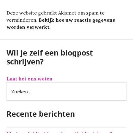
Deze website gebruikt Akismet om spam te
verminderen.
Bekijk hoe uw reactie gegevens
worden verwerkt
.
Wil je zelf een blogpost
schrijven?
Laat het ons weten
Z
o
e
k
Recente berichten
e
n
n