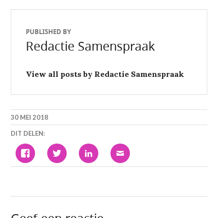
Previous
Next
post:
post:
PUBLISHED BY
Redactie Samenspraak
View all posts by Redactie Samenspraak
30 MEI 2018
DIT DELEN:
KLIK
KLIK
KLIK
KLIK
OM
OM
OM
OM
TE
TE
OP
DIT
DELEN
DELEN
LINKEDIN
TE
OP
MET
TE
E-
FACEBOOK
TWITTER
DELEN.
MAILEN
(WORDT
(WORDT
(WORDT
NAAR
IN
IN
IN
EEN
EEN
EEN
EEN
VRIEND
NIEUW
NIEUW
NIEUW
(WORDT
VENSTER
VENSTER
VENSTER
IN
GEOPEND)
GEOPEND)
GEOPEND)
EEN
NIEUW