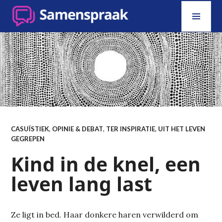
Skip
PRI
to
MEN
content
SAMENSPRAAK
CASUÏSTIEK
,
OPINIE & DEBAT
,
TER INSPIRATIE
,
UIT HET LEVEN
GEGREPEN
Kind in de knel, een
leven lang last
Ze ligt in bed. Haar donkere haren verwilderd om