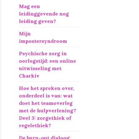
r
Mag een
:
leidinggevende nog
leiding geven?
Mijn
impostersyndroom
Psychische zorg in
oorlogstijd: een online
uitwisseling met
Charkiv
Hoe het spreken over,
onderdeel is van: wat
doet het teamoverleg
met de hulpverlening?
Deel 3: zorgethiek of
regelethiek?
De burn-out dialoog: