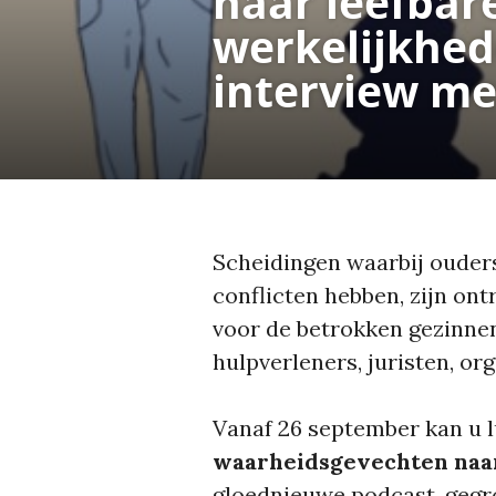
naar leefbar
werkelijkhed
interview met
Scheidingen waarbij ouders
conflicten hebben, zijn on
voor de betrokken gezinne
hulpverleners, juristen, org
Vanaf 26 september kan u l
waarheidsgevechten naar
gloednieuwe podcast, gegr