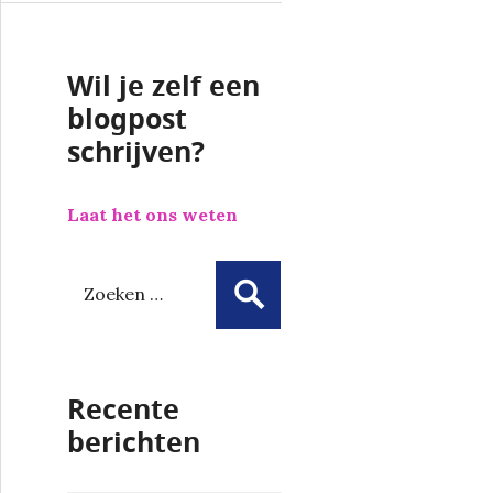
Wil je zelf een
blogpost
schrijven?
Laat het ons weten
Z
o
e
k
e
Recente
n
n
berichten
a
a