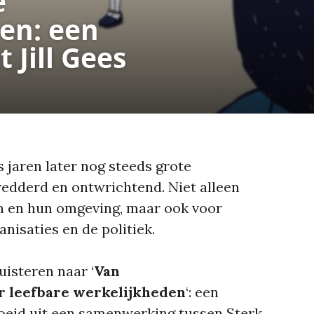
e
en: een
 Jill Gees
 jaren later nog steeds grote
tredderd en ontwrichtend. Niet alleen
n en hun omgeving, maar ook voor
anisaties en de politiek.
uisteren naar ‘
Van
 leefbare werkelijkheden
‘: een
oeid uit een samenwerking tussen Sterk