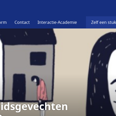
form
Contact
Interactie-Academie
Zelf een stuk
idsgevechten