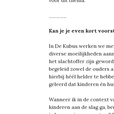
voor dit thema.
_____
Kan je je even kort voors
In De Kubus werken we met
diverse moeilijkheden aanm
het slachtoffer zijn geword
begeleid zowel de ouders a
hierbij héél helder te hebb
geleerd dat kinderen én hu
Wanneer ik in de context v
kinderen aan de slag ga, be