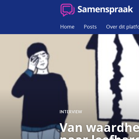
Skip
to
SAMENSPRAAK
content
Home
Posts
Over dit plat
INTERVIEW
Van waardhe