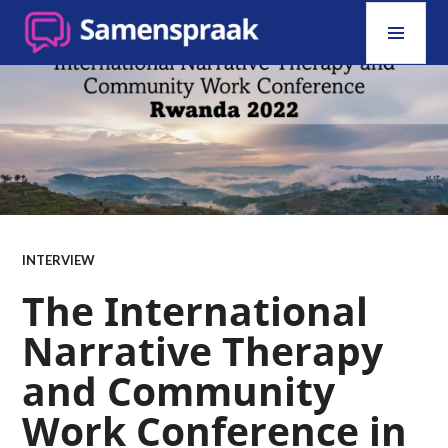
Skip
PRI
to
MEN
content
SAMENSPRAAK
INTERVIEW
The International
Narrative Therapy
and Community
Work Conference in