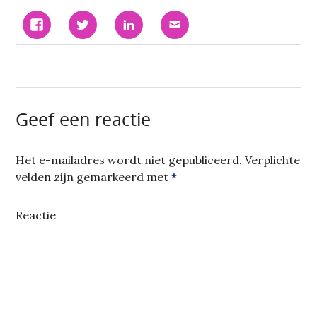
KLIK
KLIK
KLIK
KLIK
OM
OM
OM
OM
TE
TE
OP
DIT
DELEN
DELEN
LINKEDIN
TE
OP
MET
TE
E-
FACEBOOK
TWITTER
DELEN.
MAILEN
(WORDT
(WORDT
(WORDT
NAAR
IN
IN
IN
EEN
EEN
EEN
EEN
VRIEND
NIEUW
NIEUW
NIEUW
(WORDT
VENSTER
VENSTER
VENSTER
IN
GEOPEND)
GEOPEND)
GEOPEND)
EEN
Geef een reactie
NIEUW
VENSTER
GEOPEND)
Het e-mailadres wordt niet gepubliceerd.
Verplichte
velden zijn gemarkeerd met
*
Reactie