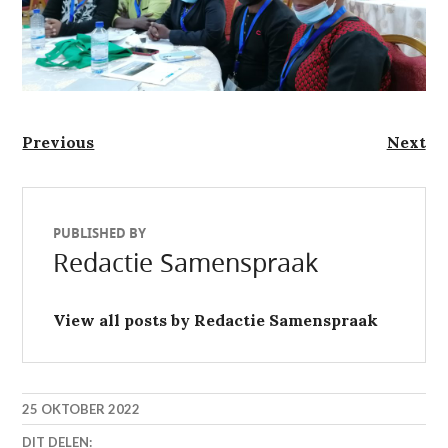
Berichtnavigatie
Previous
Next
Previous
Next
post:
post:
PUBLISHED BY
Redactie Samenspraak
View all posts by Redactie Samenspraak
25 OKTOBER 2022
DIT DELEN: