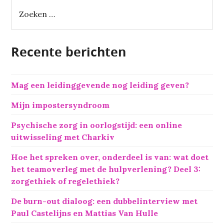
Z
o
e
k
Recente berichten
e
n
n
Mag een leidinggevende nog leiding geven?
a
a
Mijn impostersyndroom
r
:
Psychische zorg in oorlogstijd: een online
uitwisseling met Charkiv
Hoe het spreken over, onderdeel is van: wat doet
het teamoverleg met de hulpverlening? Deel 3:
zorgethiek of regelethiek?
De burn-out dialoog: een dubbelinterview met
Paul Castelijns en Mattias Van Hulle