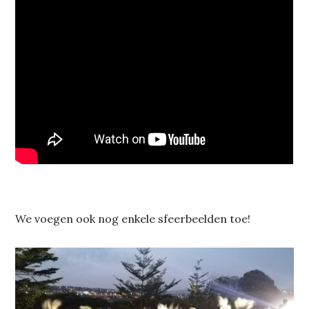
We voegen ook nog enkele sfeerbeelden toe!