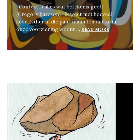
Context is alles wat betekenis geeft.
(Gregory Bateson) Ik weet niet hoeveel
keer Esther in die paar maanden dat ze in
VOYAGE AU 
onze voorziening woont …
READ MORE