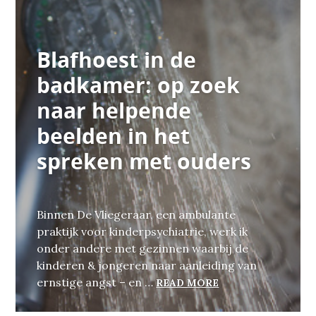
Blafhoest in de
badkamer: op zoek
naar helpende
beelden in het
spreken met ouders
Binnen De Vliegeraar, een ambulante
praktijk voor kinderpsychiatrie, werk ik
onder andere met gezinnen waarbij de
kinderen & jongeren naar aanleiding van
BLAFHOEST IN DE
ernstige angst – en …
READ MORE