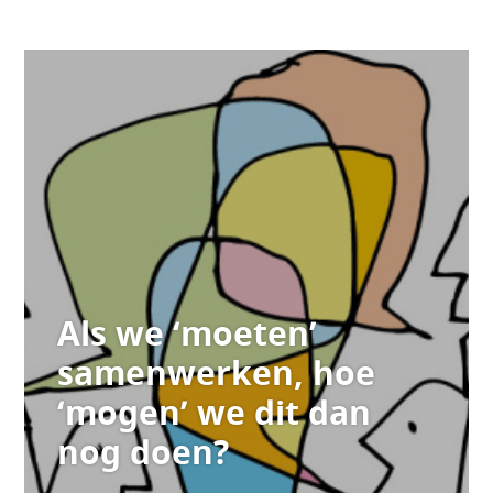
Als we ‘moeten’
samenwerken, hoe
‘mogen’ we dit dan
nog doen?