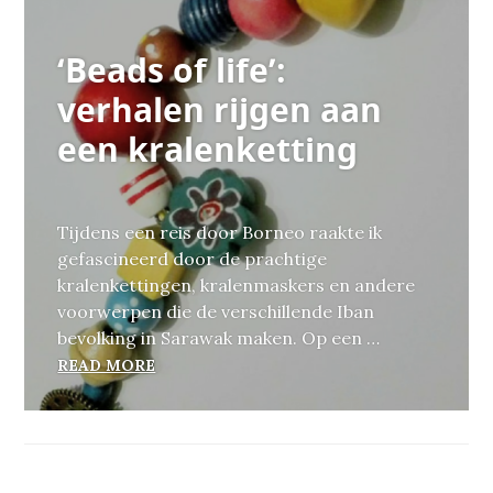
‘Beads of life’:
verhalen rijgen aan
een kralenketting
Tijdens een reis door Borneo raakte ik
gefascineerd door de prachtige
kralenkettingen, kralenmaskers en andere
voorwerpen die de verschillende Iban
bevolking in Sarawak maken. Op een …
‘BEADS OF LIFE’: VERHALEN RIJGEN AA
READ MORE