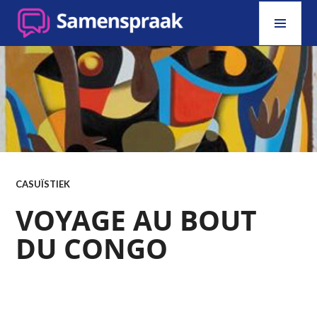
Skip
PRI
to
MEN
content
SAMENSPRAAK
CASUÏSTIEK
VOYAGE AU BOUT
DU CONGO