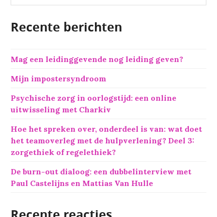
e
k
Recente berichten
e
n
n
Mag een leidinggevende nog leiding geven?
a
a
Mijn impostersyndroom
r
:
Psychische zorg in oorlogstijd: een online
uitwisseling met Charkiv
Hoe het spreken over, onderdeel is van: wat doet
het teamoverleg met de hulpverlening? Deel 3:
zorgethiek of regelethiek?
De burn-out dialoog: een dubbelinterview met
Paul Castelijns en Mattias Van Hulle
Recente reacties