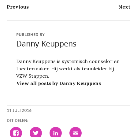
Berichtnavigatie
Previous
Next
Previous
Next
post:
post:
PUBLISHED BY
Danny Keuppens
Danny Keuppens is systemisch counselor en
theatermaker. Hij werkt als teamleider bij
VZW Stappen.
View all posts by Danny Keuppens
11 JULI 2016
DIT DELEN:
KLIK
KLIK
KLIK
KLIK
OM
OM
OM
OM
TE
TE
OP
DIT