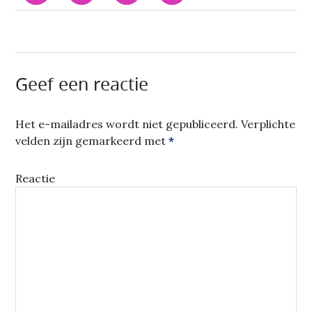
DELEN
DELEN
LINKEDIN
TE
OP
MET
TE
E-
FACEBOOK
TWITTER
DELEN.
MAILEN
(WORDT
(WORDT
(WORDT
NAAR
IN
IN
IN
EEN
EEN
EEN
EEN
VRIEND
NIEUW
NIEUW
NIEUW
(WORDT
VENSTER
VENSTER
VENSTER
IN
GEOPEND)
GEOPEND)
GEOPEND)
EEN
Geef een reactie
NIEUW
VENSTER
GEOPEND)
Het e-mailadres wordt niet gepubliceerd.
Verplichte
velden zijn gemarkeerd met
*
Reactie