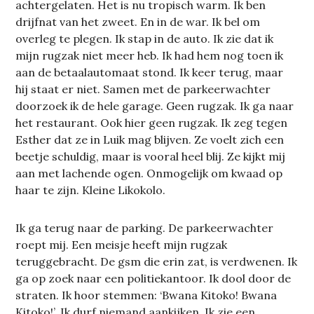
achtergelaten. Het is nu tropisch warm. Ik ben
drijfnat van het zweet. En in de war. Ik bel om
overleg te plegen. Ik stap in de auto. Ik zie dat ik
mijn rugzak niet meer heb. Ik had hem nog toen ik
aan de betaalautomaat stond. Ik keer terug, maar
hij staat er niet. Samen met de parkeerwachter
doorzoek ik de hele garage. Geen rugzak. Ik ga naar
het restaurant. Ook hier geen rugzak. Ik zeg tegen
Esther dat ze in Luik mag blijven. Ze voelt zich een
beetje schuldig, maar is vooral heel blij. Ze kijkt mij
aan met lachende ogen. Onmogelijk om kwaad op
haar te zijn. Kleine Likokolo.
Ik ga terug naar de parking. De parkeerwachter
roept mij. Een meisje heeft mijn rugzak
teruggebracht. De gsm die erin zat, is verdwenen. Ik
ga op zoek naar een politiekantoor. Ik dool door de
straten. Ik hoor stemmen: ‘Bwana Kitoko! Bwana
Kitoko!’. Ik durf niemand aankijken. Ik zie een