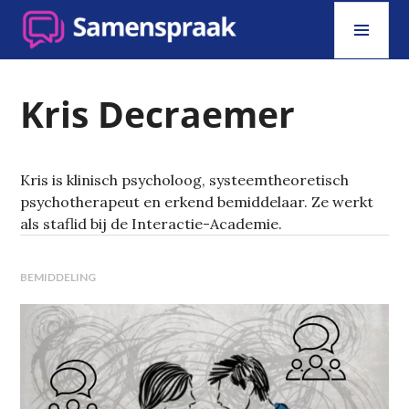
Skip
PRI
to
MEN
content
SAMENSPRAAK
Kris Decraemer
Kris is klinisch psycholoog, systeemtheoretisch
psychotherapeut en erkend bemiddelaar. Ze werkt
als staflid bij de Interactie-Academie.
BEMIDDELING